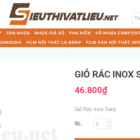
P
SÀN NHỰA
NHỰA GIẢ GỖ
PHỤ KIỆN
GỖ NHỰA COMPOSIT
T SAMSUNG
FILM NỘI THẤT LG BENIF
FILM DÁN NỘI THẤT INF
GIỎ RÁC INOX 
46.800₫
Giỏ Rác Inox Sanji
SL: