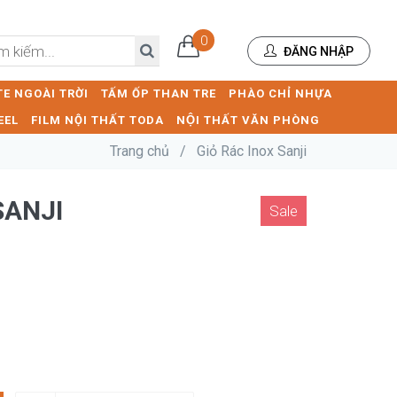
0
ĐĂNG NHẬP
E NGOÀI TRỜI
TẤM ỐP THAN TRE
PHÀO CHỈ NHỰA
EEL
FILM NỘI THẤT TODA
NỘI THẤT VĂN PHÒNG
Trang chủ
/
Giỏ Rác Inox Sanji
SANJI
Sale