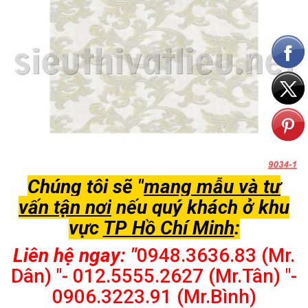
Chúng tôi sẽ "
mang mẫu và tư
vấn tận nơi
nếu quý khách ở khu
vực
TP Hồ Chí Minh
:
Liên hệ ngay: "
0948.3636.83 (Mr.
Dân) "- 012.5555.2627 (Mr.Tân) "-
0906.3223.91 (Mr.Bình)