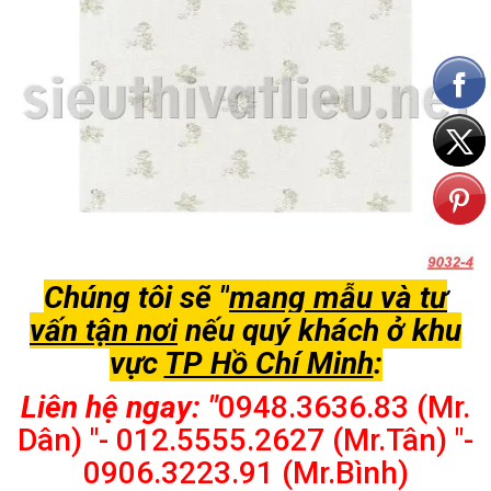
Chúng tôi sẽ "
mang mẫu và tư
vấn tận nơi
nếu quý khách ở khu
vực
TP Hồ Chí Minh
:
Liên hệ ngay: "
0948.3636.83 (Mr.
Dân) "- 012.5555.2627 (Mr.Tân) "-
0906.3223.91 (Mr.Bình)