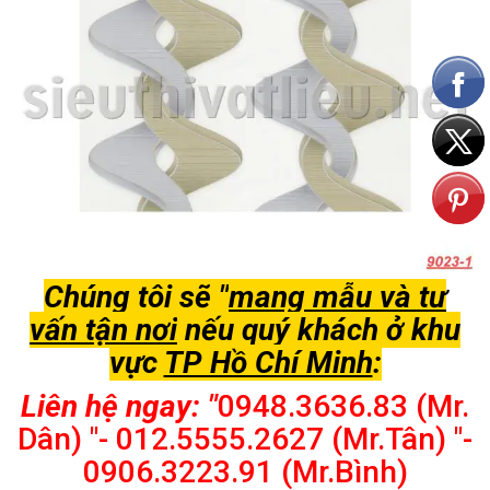
Chúng tôi sẽ "
mang mẫu và tư
vấn tận nơi
nếu quý khách ở khu
vực
TP Hồ Chí Minh
:
Liên hệ ngay: "
0948.3636.83 (Mr.
Dân) "- 012.5555.2627 (Mr.Tân) "-
0906.3223.91 (Mr.Bình)