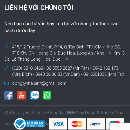
LIÊN HỆ VỚI CHÚNG TÔI
Nếu bạn cần tư vấn hãy liên hệ với chúng tôi theo các
cách dưới đây.
415/12 Trường Chinh, P.14, Q.Tân Bình, TP.HCM / Kho SG:
718 Khu CN Hoàng Gia, Đức Hòa, Long An / Kho HN: Km13
Đại Lộ Thăng Long, Hoài Đức, HN
(028) 3810 6468 - 08 5555 2627 (Mr Tân) - 0942 138 173
(Mrs Bích) - 0948 36 36 83 (Mr Dân) - 0815001333 (Mrs Tư)
congtynhaxanh@gmail.com
© Bản quyền thuộc về Công ty TNHH Xây Dựng & Đầu Tư Nhà
Xanh | Cung cấp bởi Sapo