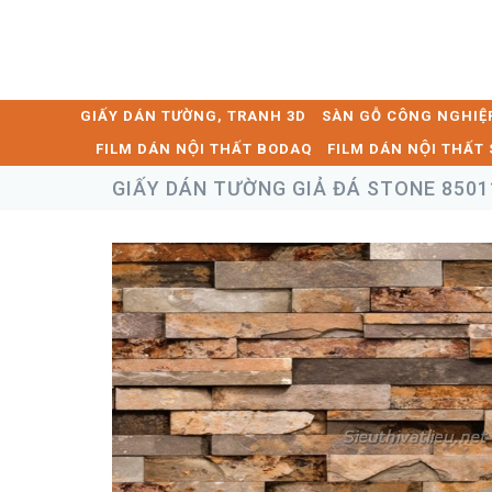
GIẤY DÁN TƯỜNG, TRANH 3D
SÀN GỖ CÔNG NGHIỆ
FILM DÁN NỘI THẤT BODAQ
FILM DÁN NỘI THẤ
GIẤY DÁN TƯỜNG GIẢ ĐÁ STONE 8501