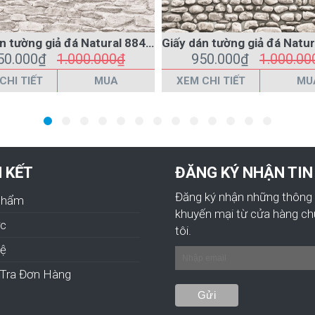
Giấy dán tường giả đá Natural 88434-1
50.000₫
1.000.000₫
950.000₫
1.000.00
CHI TIẾT
MUA
XEM CHI TIẾT
MU
N KẾT
ĐĂNG KÝ NHẬN TIN
Đăng ký nhận những thông 
Phẩm
khuyến mại từ cửa hàng c
ức
tôi.
hệ
Tra Đơn Hàng