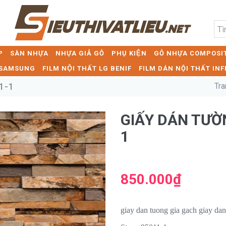
P
SÀN NHỰA
NHỰA GIẢ GỖ
PHỤ KIỆN
GỖ NHỰA COMPOSIT
T SAMSUNG
FILM NỘI THẤT LG BENIF
FILM DÁN NỘI THẤT INF
1-1
Tra
GIẤY DÁN TƯƠ
1
850.000₫
giay dan tuong gia gach giay dan