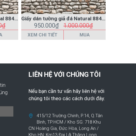
Giấy dán tường giả đá Natural 88430-2
Giấy dán tường giả đá Natural 88430-1
0₫
950.000₫
1.000.000₫
950
A
XEM CHI TIẾT
MUA
XEM CHI 
LIÊN HỆ VỚI CHÚNG TÔI
tin
Nếu bạn cần tư vấn hãy liên hệ với
húng
chúng tôi theo các cách dưới đây.
415/12 Trường Chinh, P.14, Q.Tân
Bình, TP.HCM / Kho SG: 718 Khu
CN Hoàng Gia, Đức Hòa, Long An /
Kho HN: Km13 Đại Lộ Thăng Long,