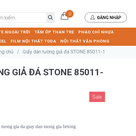
0
ĐĂNG NHẬP
E NGOÀI TRỜI
TẤM ỐP THAN TRE
PHÀO CHỈ NHỰA
EEL
FILM NỘI THẤT TODA
NỘI THẤT VĂN PHÒNG
ng chủ
/
Giấy dán tường giả đá STONE 85011-1
̀NG GIẢ ĐÁ STONE 85011-
Sale
 tuong gia da giay dan tuong gia betong