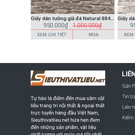
Giấy dán tường giả đá Natural 88434-2
950.000₫
1.000.000₫
9
XEM CHI TIẾT
MUA
XEM 
LIÊ
Sản 
Tin t
Tự hào là điểm đến mua sắm vật
liệu trang trí nội thất & ngoại thất
Liên 
trực tuyến hàng đầu Việt Nam,
Kiếm 
Sieuthivatlieu.net hứa hẹn đem
đến những sản phẩm, vật liệu
chất lượng với mức giá tốt nhất