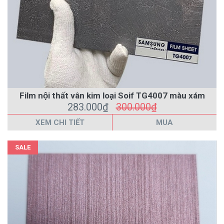
Film nội thất vân kim loại Soif TG4007 màu xám
283.000₫
300.000₫
XEM CHI TIẾT
MUA
SALE