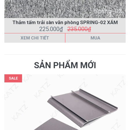
Thảm tấm trải sàn văn phòng SPRING-02 XÁM
225.000₫
235.000₫
XEM CHI TIẾT
MUA
SẢN PHẨM MỚI
SALE