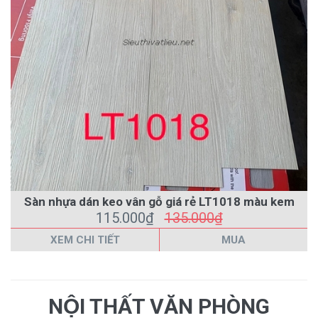
Sàn nhựa dán keo vân gỗ giá rẻ LT1018 màu kem
115.000₫
135.000₫
XEM CHI TIẾT
MUA
NỘI THẤT VĂN PHÒNG