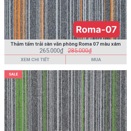
Thảm tấm trải sàn văn phòng Roma 07 màu xám
265.000₫
285.000₫
XEM CHI TIẾT
MUA
SALE