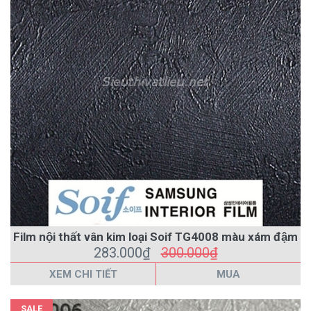
Film nội thất vân kim loại Soif TG4008 màu xám đậm
283.000₫
300.000₫
XEM CHI TIẾT
MUA
SALE