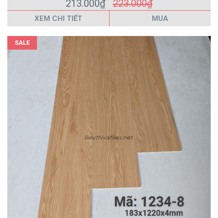
213.000₫
223.000₫
XEM CHI TIẾT
MUA
SALE