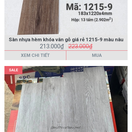
Sàn nhựa hèm khóa vân gỗ giá rẻ 1215-9 màu nâu
213.000₫
223.000₫
XEM CHI TIẾT
MUA
SALE