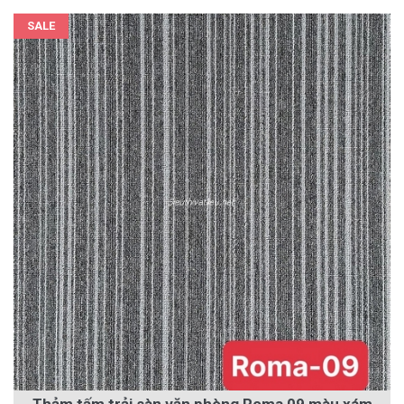
SALE
Thảm tấm trải sàn văn phòng Roma 09 màu xám