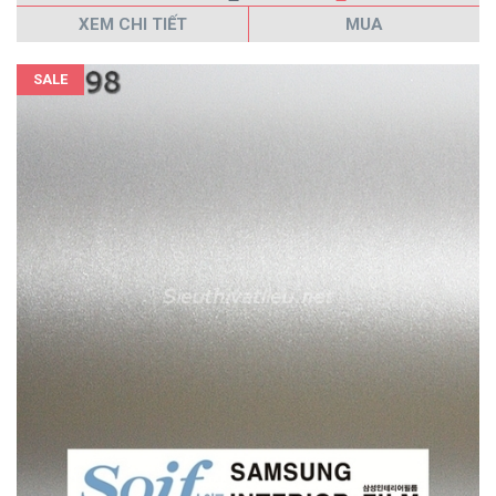
XEM CHI TIẾT
MUA
SALE