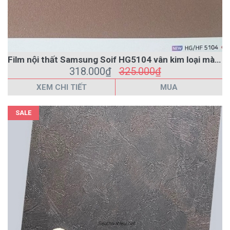
Film nội thất Samsung Soif HG5104 vân kim loại màu trà
318.000₫
325.000₫
XEM CHI TIẾT
MUA
SALE