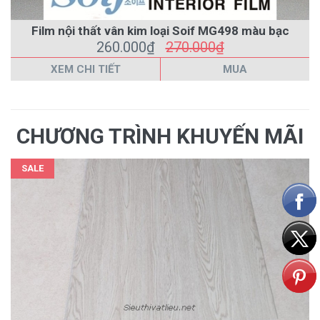
Film nội thất vân kim loại Soif MG498 màu bạc
260.000₫
270.000₫
XEM CHI TIẾT
MUA
CHƯƠNG TRÌNH KHUYẾN MÃI
SALE