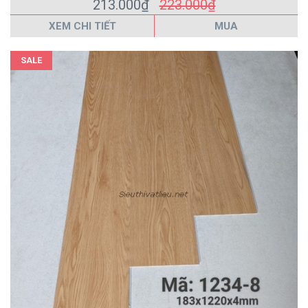
213.000₫
223.000₫
XEM CHI TIẾT
MUA
SALE