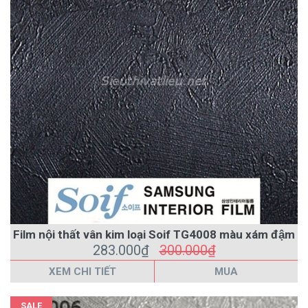
Film nội thất vân kim loại Soif TG4008 màu xám đậm
283.000₫
300.000₫
XEM CHI TIẾT
MUA
SALE