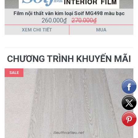
Film nội thất vân kim loại Soif MG498 màu bạc
260.000₫
270.000₫
XEM CHI TIẾT
MUA
CHƯƠNG TRÌNH KHUYẾN MÃI
SALE