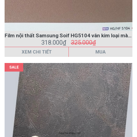
Film nội thất Samsung Soif HG5104 vân kim loại màu trà
318.000₫
325.000₫
XEM CHI TIẾT
MUA
SALE