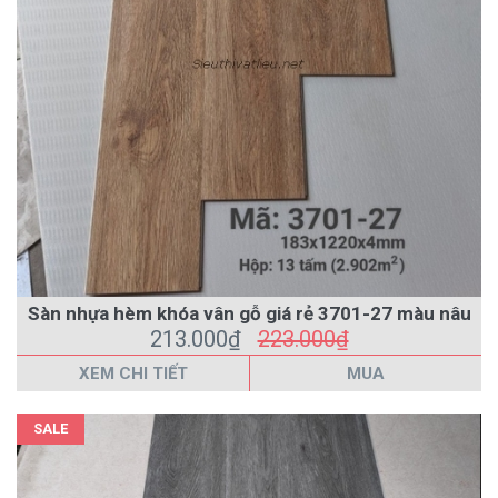
Sàn nhựa hèm khóa vân gỗ giá rẻ 3701-27 màu nâu
213.000₫
223.000₫
XEM CHI TIẾT
MUA
SALE