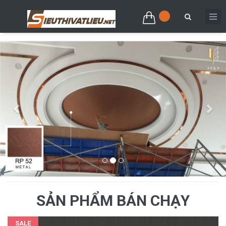
Previous
Nex
SẢN PHẨM BÁN CHẠY
SALE