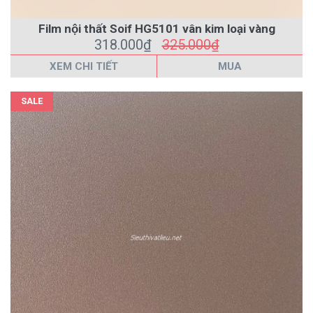
Film nội thất Soif HG5101 vân kim loại vàng
318.000₫
325.000₫
XEM CHI TIẾT
MUA
SALE