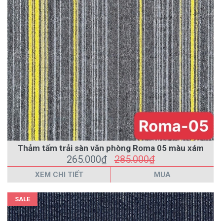
Thảm tấm trải sàn văn phòng Roma 05 màu xám
265.000₫
285.000₫
XEM CHI TIẾT
MUA
SALE