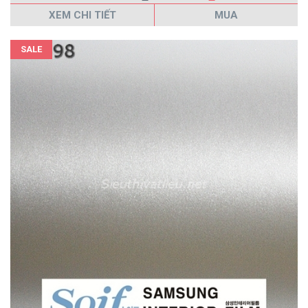
XEM CHI TIẾT
MUA
SALE