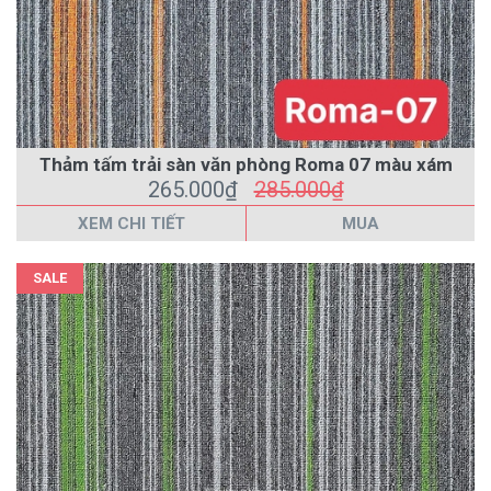
Thảm tấm trải sàn văn phòng Roma 07 màu xám
265.000₫
285.000₫
XEM CHI TIẾT
MUA
SALE