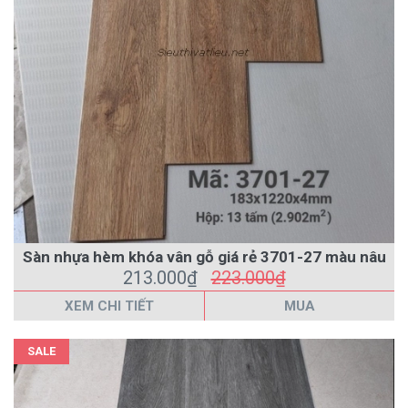
Sàn nhựa hèm khóa vân gỗ giá rẻ 3701-27 màu nâu
213.000₫
223.000₫
XEM CHI TIẾT
MUA
SALE