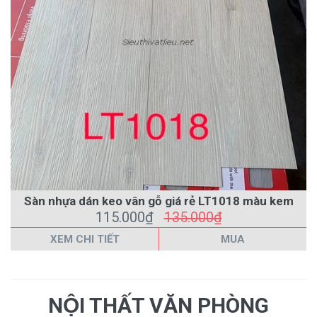
Sàn nhựa dán keo vân gỗ giá rẻ LT1018 màu kem
115.000₫
135.000₫
XEM CHI TIẾT
MUA
NỘI THẤT VĂN PHÒNG