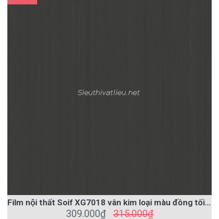
Film nội thất Soif XG7018 vân kim loại màu đồng tối (Dark bronze)
309.000₫
315.000₫