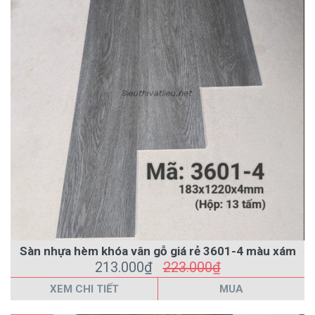
Sàn nhựa hèm khóa vân gỗ giá rẻ 3601-4 màu xám
213.000₫
223.000₫
XEM CHI TIẾT
MUA