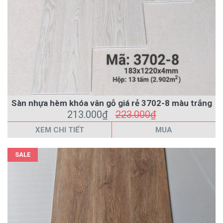
Sàn nhựa hèm khóa vân gỗ giá rẻ 3702-8 màu trắng
213.000₫
223.000₫
XEM CHI TIẾT
MUA
SALE