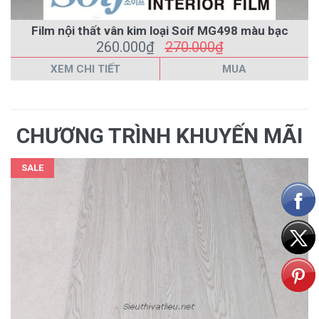
Film nội thất vân kim loại Soif MG498 màu bạc
260.000₫
270.000₫
XEM CHI TIẾT
MUA
CHƯƠNG TRÌNH KHUYẾN MÃI
SALE