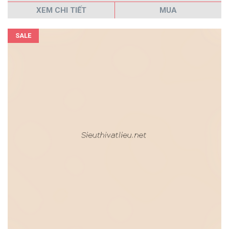
XEM CHI TIẾT
MUA
SALE