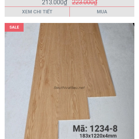
213.000₫
223.000₫
XEM CHI TIẾT
MUA
SALE