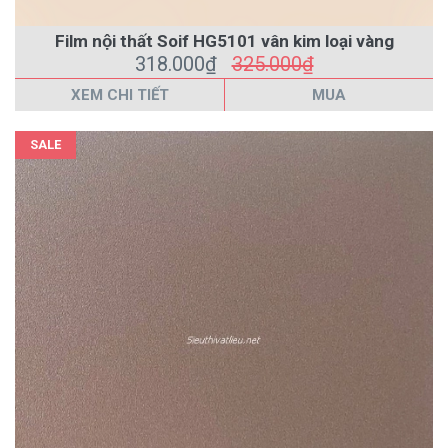
Film nội thất Soif HG5101 vân kim loại vàng
318.000₫
325.000₫
XEM CHI TIẾT
MUA
SALE