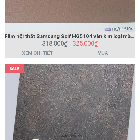
Film nội thất Samsung Soif HG5104 vân kim loại màu trà
318.000₫
325.000₫
XEM CHI TIẾT
MUA
SALE