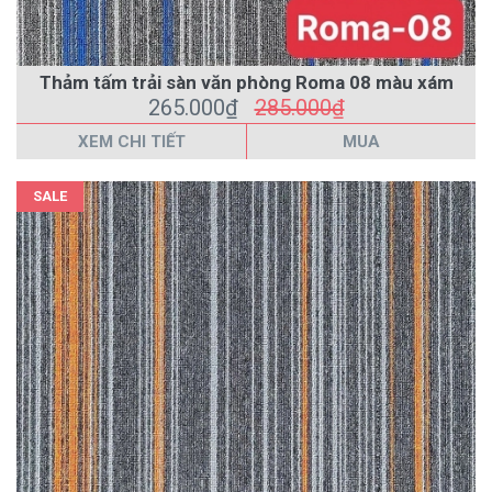
Thảm tấm trải sàn văn phòng Roma 08 màu xám
265.000₫
285.000₫
XEM CHI TIẾT
MUA
SALE