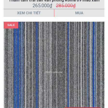
265.000₫
285.000₫
XEM CHI TIẾT
MUA
SALE