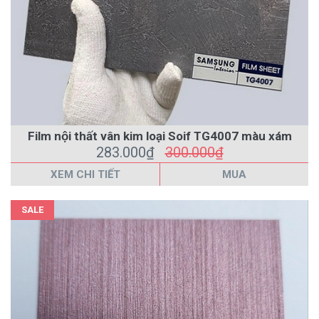
Film nội thất vân kim loại Soif TG4007 màu xám
283.000₫
300.000₫
XEM CHI TIẾT
MUA
SALE