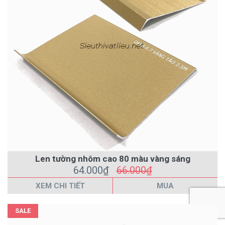
Len tường nhôm cao 80 màu vàng sáng
64.000₫
66.000₫
XEM CHI TIẾT
MUA
SALE