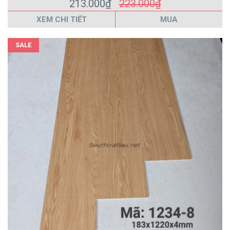
213.000₫
223.000₫
XEM CHI TIẾT
MUA
SALE