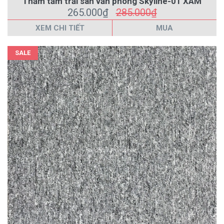
Thảm tấm trải sàn văn phòng Skyline-01 XÁM
265.000₫
285.000₫
XEM CHI TIẾT
MUA
SALE