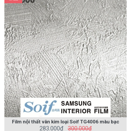
Film nội thất vân kim loại Soif TG4006 màu bạc
283.000₫
300.000₫