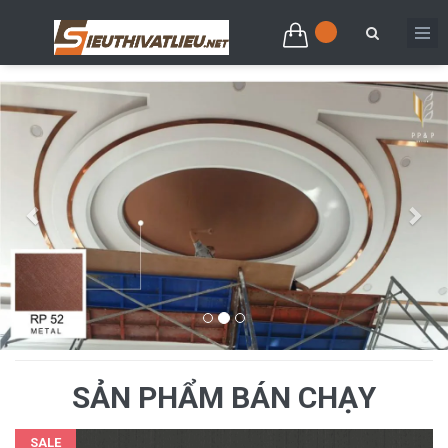
Previous
Nex
SẢN PHẨM BÁN CHẠY
SALE