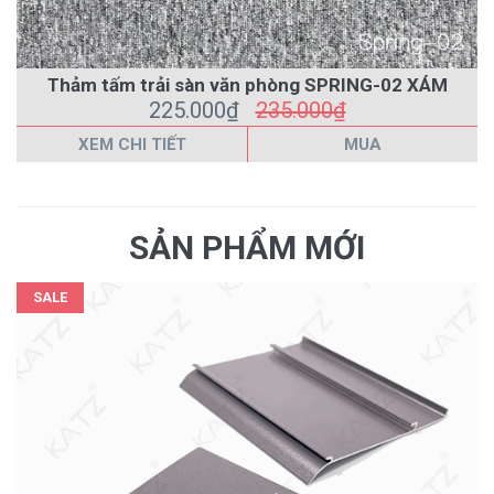
Thảm tấm trải sàn văn phòng SPRING-02 XÁM
225.000₫
235.000₫
XEM CHI TIẾT
MUA
SẢN PHẨM MỚI
SALE