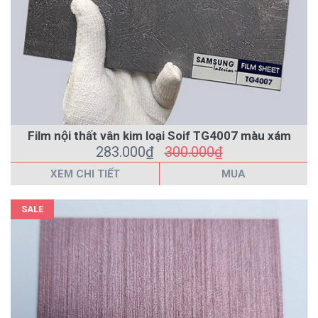
Film nội thất vân kim loại Soif TG4007 màu xám
283.000₫
300.000₫
XEM CHI TIẾT
MUA
SALE