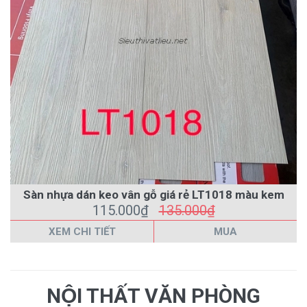
Sàn nhựa dán keo vân gỗ giá rẻ LT1018 màu kem
115.000₫
135.000₫
XEM CHI TIẾT
MUA
NỘI THẤT VĂN PHÒNG