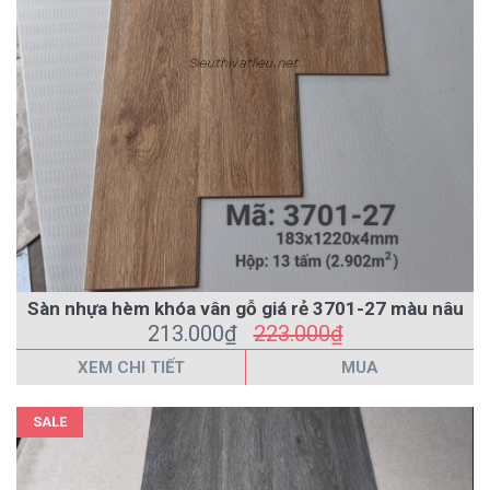
Sàn nhựa hèm khóa vân gỗ giá rẻ 3701-27 màu nâu
213.000₫
223.000₫
XEM CHI TIẾT
MUA
SALE