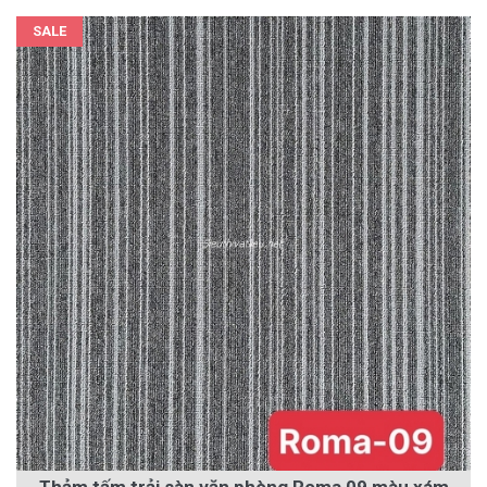
SALE
Thảm tấm trải sàn văn phòng Roma 09 màu xám