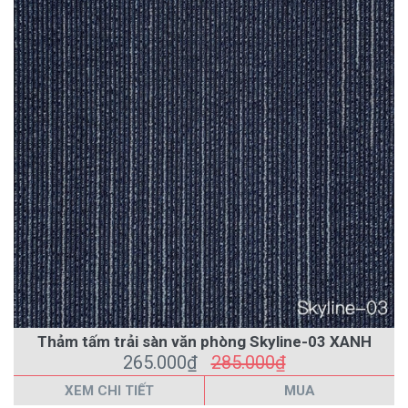
Thảm tấm trải sàn văn phòng Skyline-03 XANH
265.000₫
285.000₫
XEM CHI TIẾT
MUA