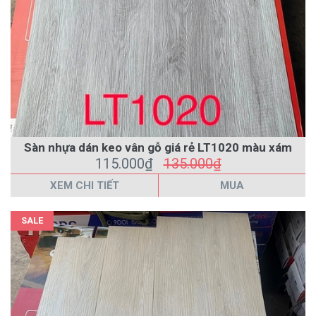
Sàn nhựa dán keo vân gỗ giá rẻ LT1020 màu xám
115.000₫
135.000₫
XEM CHI TIẾT
MUA
SALE