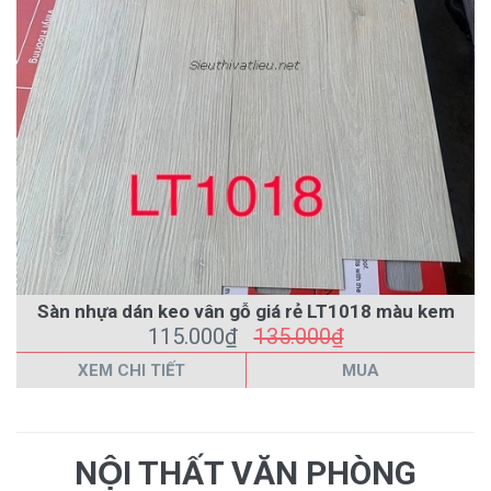
Sàn nhựa dán keo vân gỗ giá rẻ LT1018 màu kem
115.000₫
135.000₫
XEM CHI TIẾT
MUA
NỘI THẤT VĂN PHÒNG