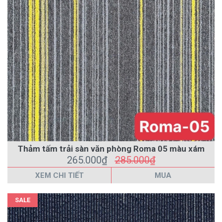
Thảm tấm trải sàn văn phòng Roma 05 màu xám
265.000₫
285.000₫
XEM CHI TIẾT
MUA
SALE