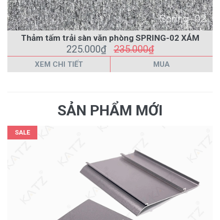
Thảm tấm trải sàn văn phòng SPRING-02 XÁM
225.000₫
235.000₫
XEM CHI TIẾT
MUA
SẢN PHẨM MỚI
SALE