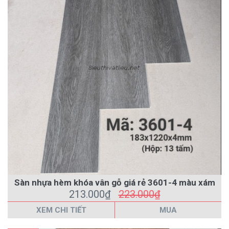
Sàn nhựa hèm khóa vân gỗ giá rẻ 3601-4 màu xám
213.000₫
223.000₫
XEM CHI TIẾT
MUA