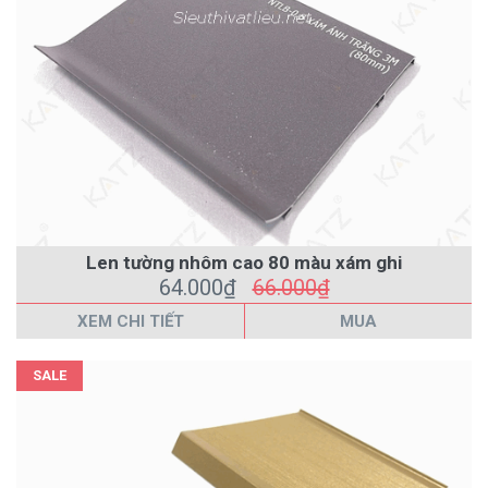
Len tường nhôm cao 80 màu xám ghi
64.000₫
66.000₫
XEM CHI TIẾT
MUA
SALE