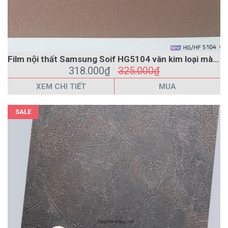
Film nội thất Samsung Soif HG5104 vân kim loại màu trà
318.000₫
325.000₫
XEM CHI TIẾT
MUA
SALE