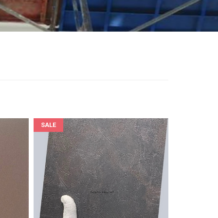
SALE
Film nội thất Samsung Soif HG5104 vân kim loại màu trà
Film nội thất vân kim loại Soif TG4007 màu xám