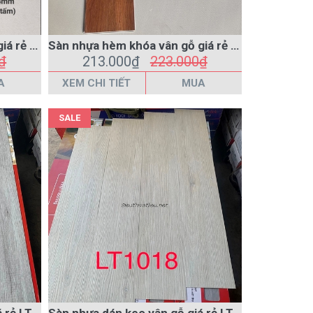
A
XEM CHI TIẾT
MUA
SALE
Sàn nhựa dán keo vân gỗ giá rẻ LT1020 màu xám
Sàn nhựa dán keo vân gỗ giá rẻ LT1018 màu kem
₫
115.000₫
135.000₫
A
XEM CHI TIẾT
MUA