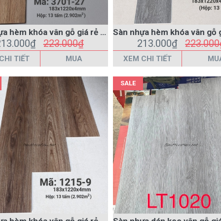
CHI TIẾT
MUA
XEM CHI TIẾT
MU
SALE
Sàn nhựa hèm khóa vân gỗ giá rẻ 1215-9 màu nâu
213.000₫
223.000₫
115.000₫
135.000
CHI TIẾT
MUA
XEM CHI TIẾT
MU