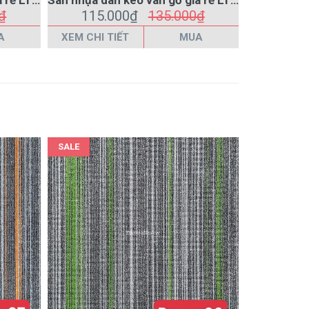
SALE
Thảm tấm trải sàn văn phòng Roma 07 màu xám
Thảm tấm trải sàn văn phòng Roma 06 màu xám
₫
265.000₫
285.000₫