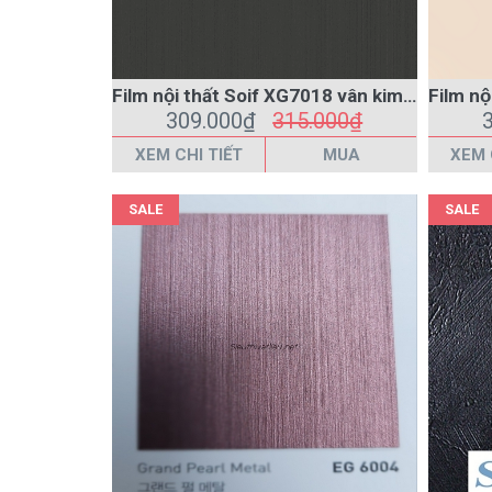
309.000₫
315.000₫
XEM CHI TIẾT
MUA
XEM 
SALE
SALE
Film nội thất vân kim loại EG6004 màu đồng xước
318.000₫
350.000₫
XEM CHI TIẾT
MUA
XEM 