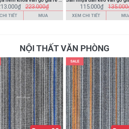
NỘI THẤT VĂN PHÒNG
SALE
Thảm tấm trải sàn văn phòng Roma 08 màu xám
265.000₫
285.000₫
265.000₫
285.000