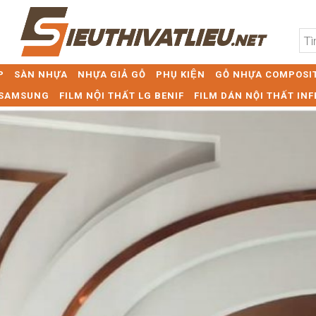
P
SÀN NHỰA
NHỰA GIẢ GỖ
PHỤ KIỆN
GỖ NHỰA COMPOSIT
T SAMSUNG
FILM NỘI THẤT LG BENIF
FILM DÁN NỘI THẤT INF