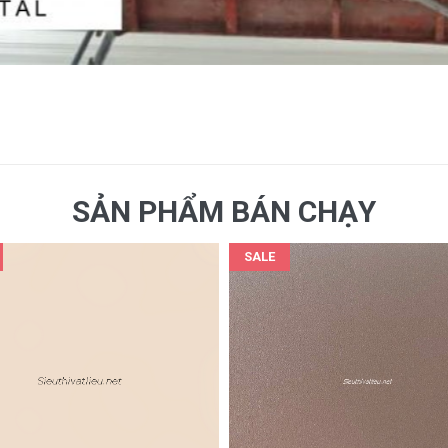
SẢN PHẨM BÁN CHẠY
SALE
Film nội thất Soif HG5101 vân kim loại vàng