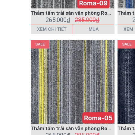
XEM CHI TIẾT
MUA
XEM 
SALE
SALE
Thảm tấm trải sàn văn phòng Roma 05 màu xám
265.000₫
285.000₫
XEM CHI TIẾT
MUA
XEM 