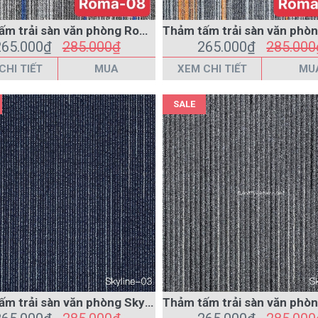
CHI TIẾT
MUA
XEM CHI TIẾT
MU
SALE
Thảm tấm trải sàn văn phòng Skyline-03 XANH
265.000₫
285.000₫
265.000₫
285.000
CHI TIẾT
MUA
XEM CHI TIẾT
MU