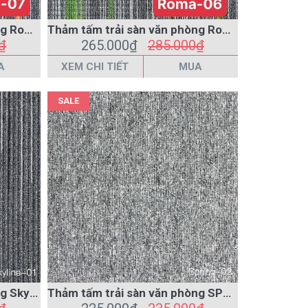
A
XEM CHI TIẾT
MUA
SALE
Thảm tấm trải sàn văn phòng Skyline-01 XÁM
Thảm tấm trải sàn văn phòng SPRING-02 XÁM
₫
225.000₫
235.000₫
A
XEM CHI TIẾT
MUA