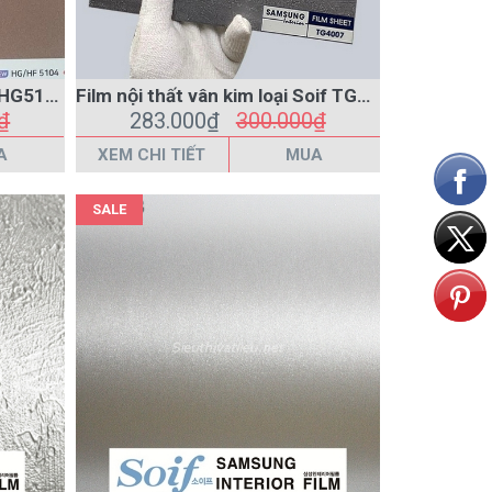
₫
283.000₫
300.000₫
A
XEM CHI TIẾT
MUA
SALE
Film nội thất vân kim loại Soif TG4006 màu bạc
Film nội thất vân kim loại Soif MG498 màu bạc
₫
260.000₫
270.000₫
A
XEM CHI TIẾT
MUA