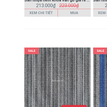
SALE
SALE
Thảm tấm trải sàn văn phòng Roma 09 màu xám
265.000₫
285.000₫