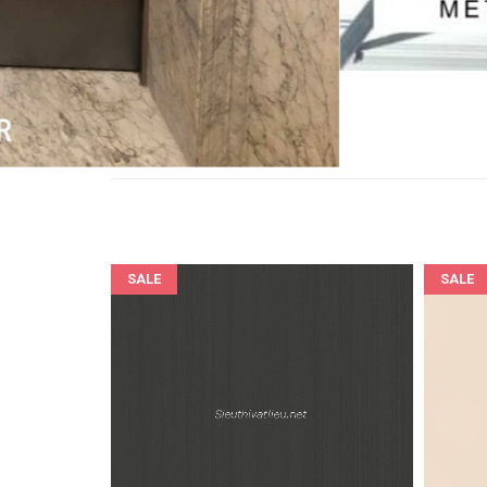
SALE
SALE
Film nội thất Soif XG7018 vân kim loại màu đồng tối (Dark bronze)