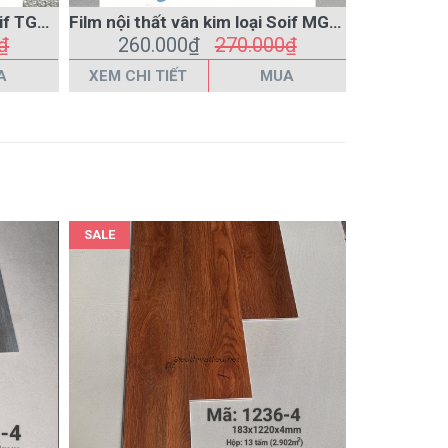
SALE
Sàn nhựa hèm khóa vân gỗ giá rẻ 3601-4 màu xám
Sàn nhựa hèm khóa vân gỗ giá rẻ 1236-4 màu nâu
₫
213.000₫
223.000₫