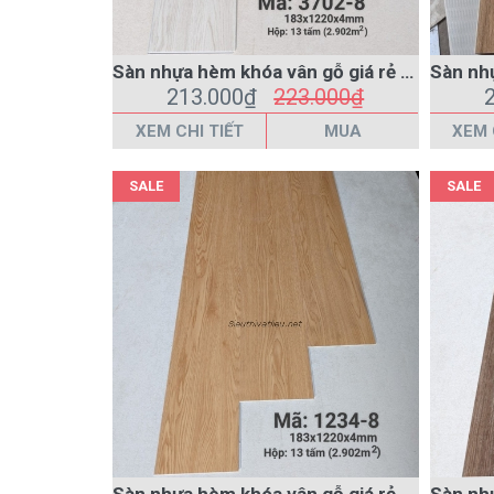
XEM CHI TIẾT
MUA
XEM 
SALE
SALE
Sàn nhựa hèm khóa vân gỗ giá rẻ 1234-8 màu vàng
213.000₫
223.000₫
XEM CHI TIẾT
MUA
XEM 