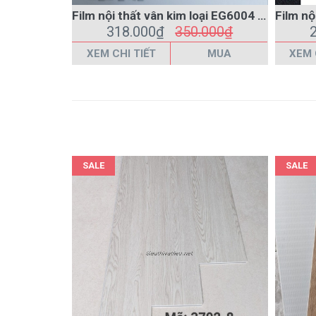
SALE
SALE
Sàn nhựa hèm khóa vân gỗ giá rẻ 3702-8 màu trắng
213.000₫
223.000₫