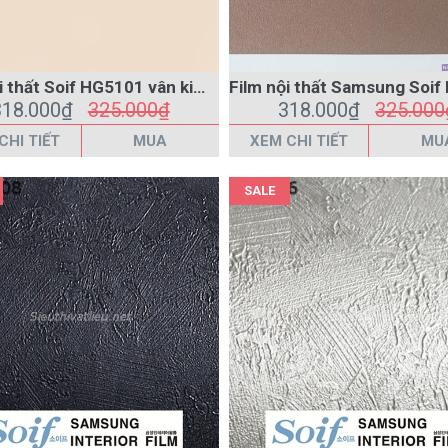
318.000₫
325.000₫
318.000₫
325.000
CHI TIẾT
MUA
XEM CHI TIẾT
MU
SALE
Film nội thất vân kim loại Soif TG4008 màu xám đậm
283.000₫
300.000₫
283.000₫
300.000
CHI TIẾT
MUA
XEM CHI TIẾT
MU