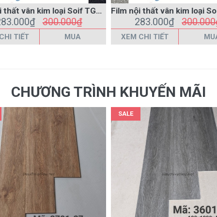
CHƯƠNG TRÌNH KHUYẾN MÃI
SALE
Sàn nhựa hèm khóa vân gỗ giá rẻ 3701-27 màu nâu
213.000₫
223.000₫
213.000₫
223.000