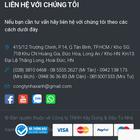
LIÊN HỆ VỚI CHÚNG TÔI
Nếu bạn cần tư vấn hãy liên hệ với chúng tôi theo các
cách dưới đây.
415/12 Trường Chinh, P.14, Q.Tân Bình, TP.HCM / Kho SG:
718 Khu CN Hoàng Gia, Đức Hòa, Long An / Kho HN: Km13
Đại Lộ Thăng Long, Hoài Đức, HN
(028) 3810 6468 - 08 5555 2627 (Mr Tân) - 0942 138 173
(Mrs Bích) - 0948 36 36 83 (Mr Dân) - 0815001333 (Mrs Tư)
congtynhaxanh@gmail.com
© Bản quyền thuộc về Công ty TNHH Xây Dựng & Đầu Tư Nhà
Xanh | Cung cấp bởi Sapo