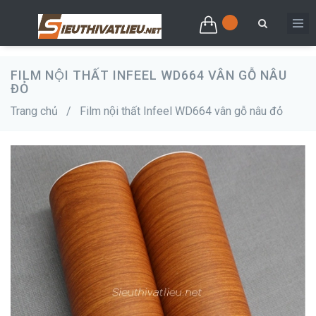
FILM NỘI THẤT INFEEL WD664 VÂN GỖ NÂU
ĐỎ
Trang chủ
/
Film nội thất Infeel WD664 vân gỗ nâu đỏ