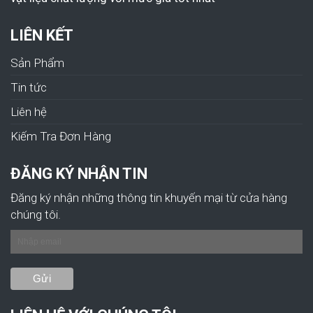
LIÊN KẾT
Sản Phẩm
Tin tức
Liên hệ
Kiếm Tra Đơn Hàng
ĐĂNG KÝ NHẬN TIN
Đăng ký nhận những thông tin khuyến mại từ cửa hàng
chúng tôi.