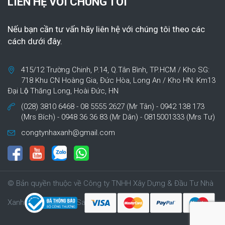
LIÊN HỆ VỚI CHÚNG TÔI
Nếu bạn cần tư vấn hãy liên hệ với chúng tôi theo các
cách dưới đây.
415/12 Trường Chinh, P.14, Q.Tân Bình, TP.HCM / Kho SG:
718 Khu CN Hoàng Gia, Đức Hòa, Long An / Kho HN: Km13
Đại Lộ Thăng Long, Hoài Đức, HN
(028) 3810 6468 - 08 5555 2627 (Mr Tân) - 0942 138 173
(Mrs Bích) - 0948 36 36 83 (Mr Dân) - 0815001333 (Mrs Tư)
congtynhaxanh@gmail.com
© Bản quyền thuộc về Công ty TNHH Xây Dựng & Đầu Tư Nhà
Xanh | Cung cấp bởi Sapo