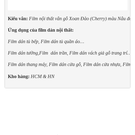
Kiểu vân:
Film nội thất vân gỗ Xoan Đào (Cherry) màu Nâu đỏ
Ứng dụng của film dán nội thất: 
Film dán tủ bếp, Film dán tủ quần áo…
Film dán tường,Film  dán trần, Film dán vách giả gỗ trang trí…
Film dán thang máy, Film dán cửa gỗ, Film dán cửa nhựa, Film d
Kho hàng:
 HCM & HN