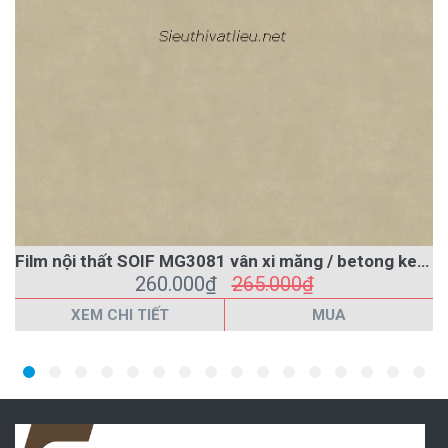
Film nội thất SOIF MG3081 vân xi măng / betong kem nhạt
260.000₫
265.000₫
XEM CHI TIẾT
MUA