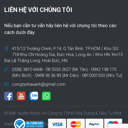
LIÊN HỆ VỚI CHÚNG TÔI
Nếu bạn cần tư vấn hãy liên hệ với chúng tôi theo các
cách dưới đây.
415/12 Trường Chinh, P.14, Q.Tân Bình, TP.HCM / Kho SG:
718 Khu CN Hoàng Gia, Đức Hòa, Long An / Kho HN: Km13
Đại Lộ Thăng Long, Hoài Đức, HN
(028) 3810 6468 - 08 5555 2627 (Mr Tân) - 0942 138 173
(Mrs Bích) - 0948 36 36 83 (Mr Dân) - 0815001333 (Mrs Tư)
congtynhaxanh@gmail.com
© Bản quyền thuộc về Công ty TNHH Xây Dựng & Đầu Tư Nhà
Xanh | Cung cấp bởi Sapo