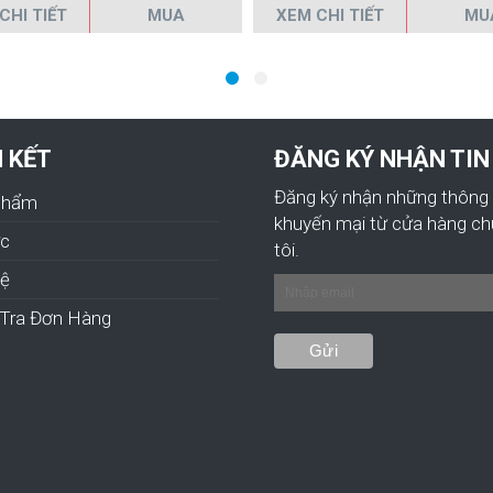
CHI TIẾT
MUA
XEM CHI TIẾT
MU
N KẾT
ĐĂNG KÝ NHẬN TIN
Đăng ký nhận những thông 
Phẩm
khuyến mại từ cửa hàng c
ức
tôi.
hệ
Tra Đơn Hàng