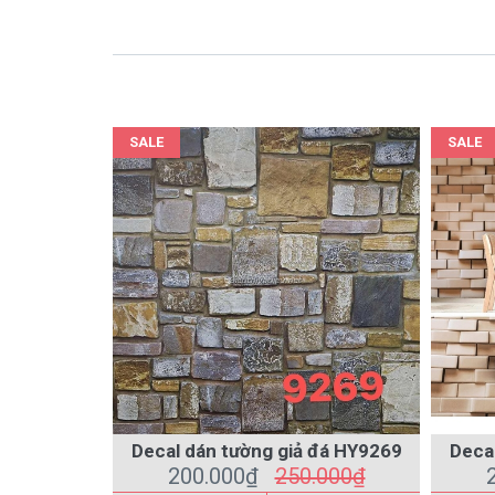
SALE
SALE
Decal dán tường giả đá HY9269
Decal
200.000₫
250.000₫