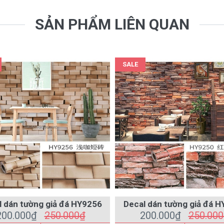
SẢN PHẨM LIÊN QUAN
SALE
 dán tường giả đá HY9256
Decal dán tường giả đá 
200.000₫
250.000₫
200.000₫
250.00