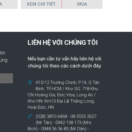
A
XEM CHI TIẾT
MUA
XEM CHI 
LIÊN HỆ VỚI CHÚNG TÔI
tin
Nếu bạn cần tư vấn hãy liên hệ với
húng
chúng tôi theo các cách dưới đây.
415/12 Trường Chinh, P.14, Q.Tân
Bình, TP.HCM / Kho SG: 718 Khu
CN Hoàng Gia, Đức Hòa, Long An /
Kho HN: Km13 Đại Lộ Thăng Long,
Hoài Đức, HN
(028) 3810 6468 - 08 5555 2627
(Mr Tân) - 0942 138 173 (Mrs
Bích) - 0948 36 36 83 (Mr Dân) -