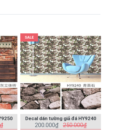
SALE
SALE
HY9250
Decal dán tường giả đá HY9240
Decal dá
0₫
200.000₫
250.000₫
200