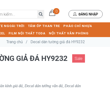
0
ĐĂNG NHẬP
E NGOÀI TRỜI
TẤM ỐP THAN TRE
PHÀO CHỈ NHỰA
EEL
FILM NỘI THẤT TODA
NỘI THẤT VĂN PHÒNG
Trang chủ
/
Decal dán tường giả đá HY9232
̀NG GIẢ ĐÁ HY9232
Sale
án kính giả đá, Decal dán tường vân đá, Decal dán