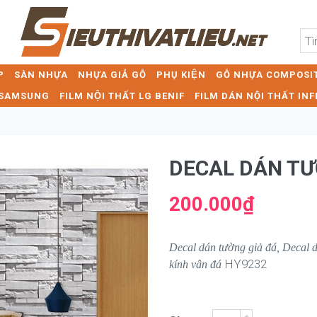
P
SÀN NHỰA
NHỰA GIẢ GỖ
PHỤ KIỆN
GỖ NHỰA COMPOSIT
T SAMSUNG
FILM NỘI THẤT LG BENIF
FILM DÁN NỘI THẤT INF
DECAL DÁN TƯƠ
200.000₫
Decal dán tường giả đá, Decal d
HY9232
kính vân đá