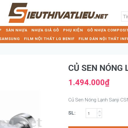
P
SÀN NHỰA
NHỰA GIẢ GỖ
PHỤ KIỆN
GỖ NHỰA COMPOSIT
T SAMSUNG
FILM NỘI THẤT LG BENIF
FILM DÁN NỘI THẤT INF
CỦ SEN NÓNG 
1.494.000₫
Củ Sen Nóng Lạnh Sanji CS
SL: