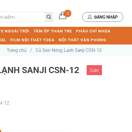
0
ĐĂNG NHẬP
E NGOÀI TRỜI
TẤM ỐP THAN TRE
PHÀO CHỈ NHỰA
EEL
FILM NỘI THẤT TODA
NỘI THẤT VĂN PHÒNG
Trang chủ
/
Củ Sen Nóng Lạnh Sanji CSN-12
LẠNH SANJI CSN-12
Sale
N-12