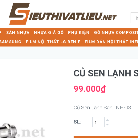
P
SÀN NHỰA
NHỰA GIẢ GỖ
PHỤ KIỆN
GỖ NHỰA COMPOSIT
T SAMSUNG
FILM NỘI THẤT LG BENIF
FILM DÁN NỘI THẤT INF
CỦ SEN LẠNH 
99.000₫
Củ Sen Lạnh Sanji NH-03
SL: