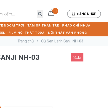
0
ĐĂNG NHẬP
E NGOÀI TRỜI
TẤM ỐP THAN TRE
PHÀO CHỈ NHỰA
EEL
FILM NỘI THẤT TODA
NỘI THẤT VĂN PHÒNG
Trang chủ
/
Củ Sen Lạnh Sanji NH-03
SANJI NH-03
Sale